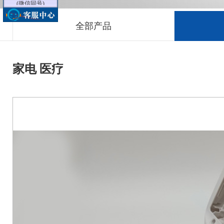
李经理
全部产品
18605125919
(微信同号)
舒经理
家电 医疗
18115662225
(微信同号)